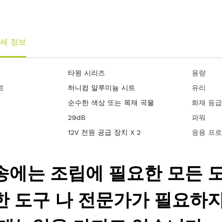
세 정보
타원 시리즈
용량
료
허니컴 알루미늄 시트
유리
순수한 색상 또는 목재 곡물
화재 등
29dB
파워
12V 전원 공급 장치 X 2
응용 프