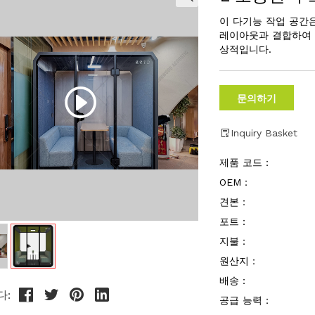
이 다기능 작업 공간은
레이아웃과 결합하여 
상적입니다.
문의하기
Inquiry Basket
제품 코드：
OEM：
견본：
포트：
지불：
원산지：
배송：
다:
공급 능력：